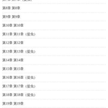
第8章 第8章
第9章 第9章
第10章 第10章
第11章 第11章（捉虫）
第12章 第12章
第13章 第13章（捉虫）
第14章 第14章
第15章 第15章
第16章 第16章（捉虫）
第17章 第17章（捉虫）
第18章 第18章（捉虫）
第19章 第19章