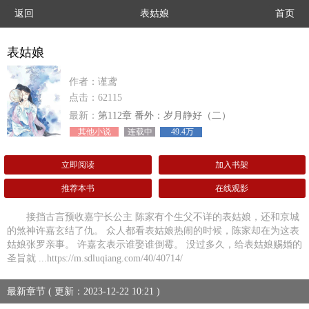
返回
表姑娘
首页
表姑娘
作者：谨鸢
点击：62115
最新：
第112章 番外：岁月静好（二）
其他小说
连载中
49.4万
立即阅读
加入书架
推荐本书
在线观影
接挡古言预收嘉宁长公主 陈家有个生父不详的表姑娘，还和京城
的煞神许嘉玄结了仇。 众人都看表姑娘热闹的时候，陈家却在为这表
姑娘张罗亲事。 许嘉玄表示谁娶谁倒霉。 没过多久，给表姑娘赐婚的
圣旨就 ...https://m.sdluqiang.com/40/40714/
最新章节 ( 更新：2023-12-22 10:21 )