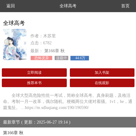
返回
全球高考
首页
全球高考
作者：木苏里
点击：6782
最新：
第166章 秋
恐怖灵异
连载中
44.6万
立即阅读
加入书架
推荐本书
在线观影
全球大型高危险性统一考试，简称全球高考。真身刷题，及格活
命。考制一月一改革，偶尔随机。梗概两位大佬对着骚。1v1，he，通
篇鬼扯。 ...https://m.sdluqiang.com/190/190590/
最新章节 ( 更新：2025-06-27 19:14 )
第166章 秋