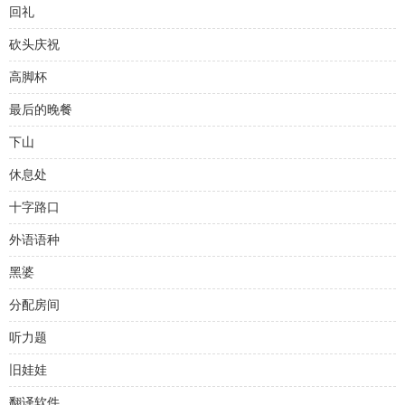
回礼
砍头庆祝
高脚杯
最后的晚餐
下山
休息处
十字路口
外语语种
黑婆
分配房间
听力题
旧娃娃
翻译软件