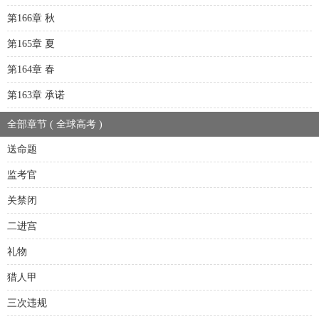
第166章 秋
第165章 夏
第164章 春
第163章 承诺
全部章节 ( 全球高考 )
送命题
监考官
关禁闭
二进宫
礼物
猎人甲
三次违规