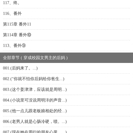
117、终。
116、番外
第115章 番外11
第114章 番外⑩
113、番外⑨
全部章节 ( 穿成校园文男主的后妈 )
001.(后妈来了。...)
002.(“你就不怕你后妈给你爸生...)
003.(这个姜津津，应该就是周明...)
004.(小说里可没说周明沣的声音...)
005.(他一点儿跟老板娘相处的经...)
006.(老男人就是心肠冷硬，啧。...)
007.(现在她在周衍的朋友心里，...)