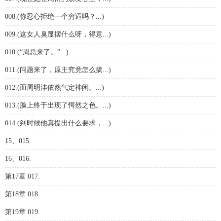
008.(你忍心拒绝一个穷逼吗？...)
009.(这女人臭显摆什么呀，得意...)
010.(“周总来了。”...)
011.(问题来了，原主究竟怎么搞...)
012.(而周明沣依然气定神闲。...)
013.(脸上终于出现了愕然之色。...)
014.(到时候他真提出什么要求，...)
15、015.
16、016.
第17章 017.
第18章 018.
第19章 019.