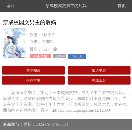
返回
穿成校园文男主的后妈
首页
穿成校园文男主的后妈
作者：林绵绵
点击：21882
最新：
117、终。
都市言情
连载中
51.3万
立即阅读
加入书架
推荐本书
在线观影
姜津津穿书了，穿到了一本校园文中，成为了中二男主的后妈，
纵观全文，对这位后妈的描写少之又少，粗略估计不超过两百字。当
真是穿了个寂寞。男主今年十六岁，正值叛逆期，校草本草，她在他
面前的存在感为零。男主 ...https://m.sdluqiang.com/12/12393/
最新章节 ( 更新：2025-09-17 06:33 )